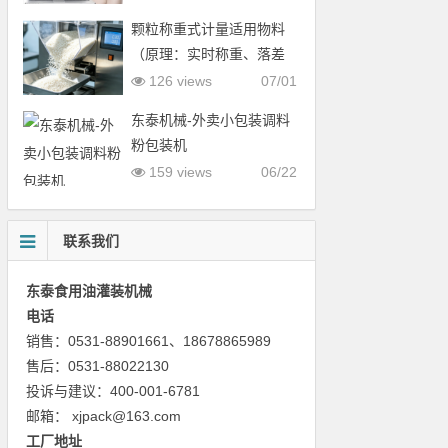
颗粒称重式计量适用物料
（原理：实时称重、落差
补偿，重量精度远高于量
126 views
07/01
杯容积式）
东泰机械-外卖小包装调料
粉包装机
159 views
06/22
联系我们
东泰食用油灌装机械
电话
销售：0531-88901661、18678865989
售后：0531-88022130
投诉与建议：400-001-6781
邮箱： xjpack@163.com
工厂地址